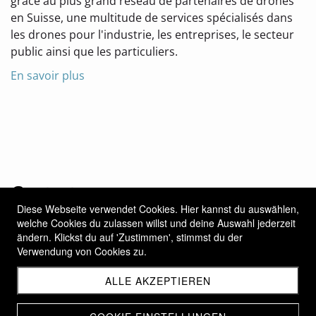
grâce au plus grand réseau de partenaires de drones
en Suisse, une multitude de services spécialisés dans
les drones pour l'industrie, les entreprises, le secteur
public ainsi que les particuliers.
En savoir plus
Contact
Diese Webseite verwendet Cookies. Hier kannst du auswählen,
PrecisionFly Unlimited Sàrl
welche Cookies du zulassen willst und deine Auswahl jederzeit
Jetschwilstrasse 6
ändern. Klickst du auf 'Zustimmen', stimmst du der
Verwendung von Cookies zu.
3186 Düdingen
+41 79 322 64 10
ALLE AKZEPTIEREN
office@precisionfly.world