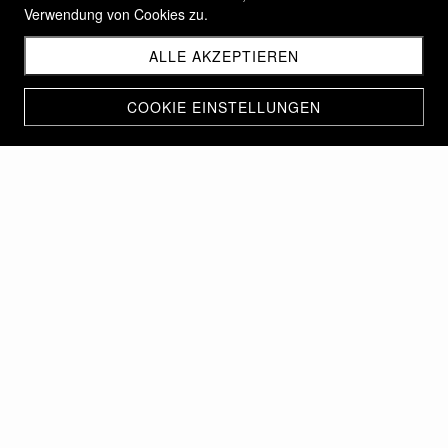
Verwendung von Cookies zu.
ALLE AKZEPTIEREN
COOKIE EINSTELLUNGEN
PHOTOGRAMMETRIE
Exemples de l'efficacité des drones d'entreprise haute
performance pour cartographier rapidement et créer
des modèles 2D et 3D qui peuvent être réutilisés à des
fins de projet.
Drones utilisés :