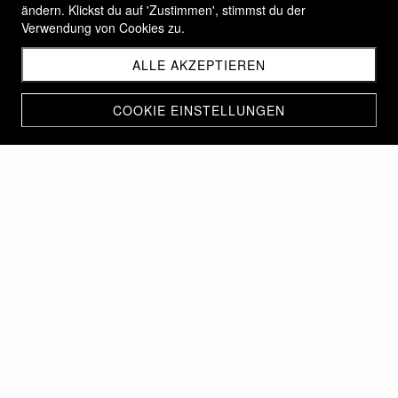
ändern. Klickst du auf 'Zustimmen', stimmst du der
Verwendung von Cookies zu.
ALLE AKZEPTIEREN
COOKIE EINSTELLUNGEN
THERMAL INSPEKTION
UND ANALYSE
Hier ein paar Beispiele für die Effizienz von Enterprise-
Drohnen zur schnellen Überprüfung des Zustands von
Solarpanelen oder anderer Infrastrukturen mit den